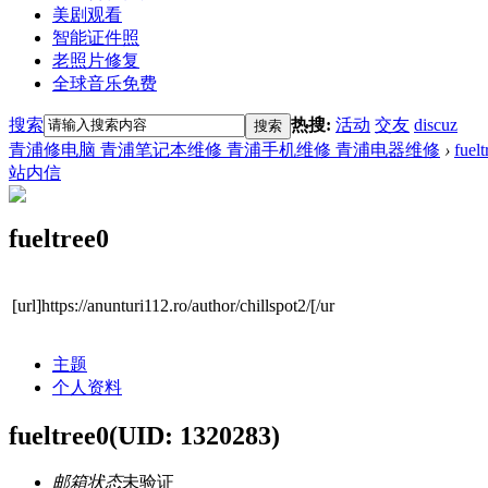
美剧观看
智能证件照
老照片修复
全球音乐免费
搜索
热搜:
活动
交友
discuz
搜索
青浦修电脑 青浦笔记本维修 青浦手机维修 青浦电器维修
›
fuelt
站内信
fueltree0
[url]https://anunturi112.ro/author/chillspot2/[/ur
主题
个人资料
fueltree0
(UID: 1320283)
邮箱状态
未验证