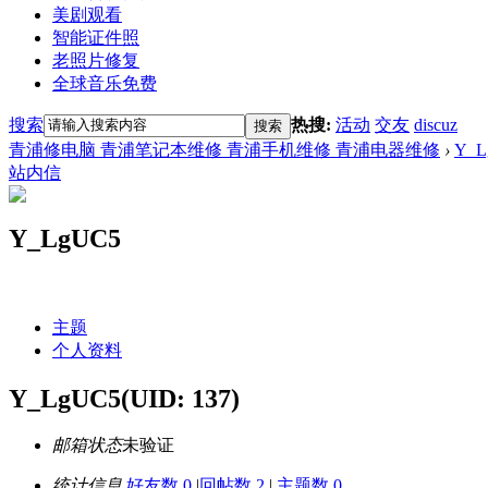
美剧观看
智能证件照
老照片修复
全球音乐免费
搜索
热搜:
活动
交友
discuz
搜索
青浦修电脑 青浦笔记本维修 青浦手机维修 青浦电器维修
›
Y_L
站内信
Y_LgUC5
主题
个人资料
Y_LgUC5
(UID: 137)
邮箱状态
未验证
统计信息
好友数 0
|
回帖数 2
|
主题数 0