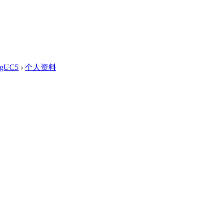
gUC5
›
个人资料