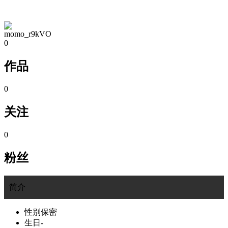
TA的空间
momo_r9kVO
0
作品
0
关注
0
粉丝
简介
性别
保密
生日
-