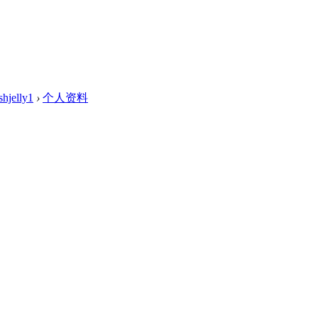
shjelly1
›
个人资料