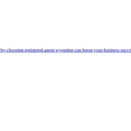
why-choosing-registered-agent-wyoming-can-boost-your-business-succe