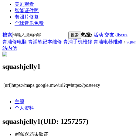
美剧观看
智能证件照
老照片修复
全球音乐免费
搜索
热搜:
活动
交友
discuz
搜索
青浦修电脑 青浦笔记本维修 青浦手机维修 青浦电器维修
›
squa
站内信
squashjelly1
[url]https://maps.google.mw/url?q=https://posteezy
主题
个人资料
squashjelly1
(UID: 1257257)
邮箱状态
未验证