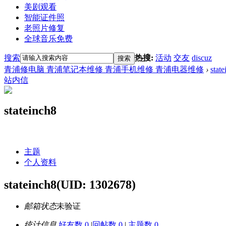
美剧观看
智能证件照
老照片修复
全球音乐免费
搜索
热搜:
活动
交友
discuz
搜索
青浦修电脑 青浦笔记本维修 青浦手机维修 青浦电器维修
›
stat
站内信
stateinch8
主题
个人资料
stateinch8
(UID: 1302678)
邮箱状态
未验证
统计信息
好友数 0
|
回帖数 0
|
主题数 0