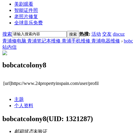
美剧观看
智能证件照
老照片修复
全球音乐免费
搜索
热搜:
活动
交友
discuz
搜索
青浦修电脑 青浦笔记本维修 青浦手机维修 青浦电器维修
›
bobc
站内信
bobcatcolony8
[url]https://www.24propertyinspain.com/user/profil
主题
个人资料
bobcatcolony8
(UID: 1321287)
邮箱状态
未验证