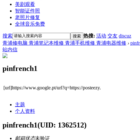
美剧观看
智能证件照
老照片修复
全球音乐免费
搜索
热搜:
活动
交友
discuz
搜索
青浦修电脑 青浦笔记本维修 青浦手机维修 青浦电器维修
›
pinf
站内信
pinfrench1
[url]https://www.google.pt/url?q=https://posteezy.
主题
个人资料
pinfrench1
(UID: 1362512)
邮箱状态
未验证