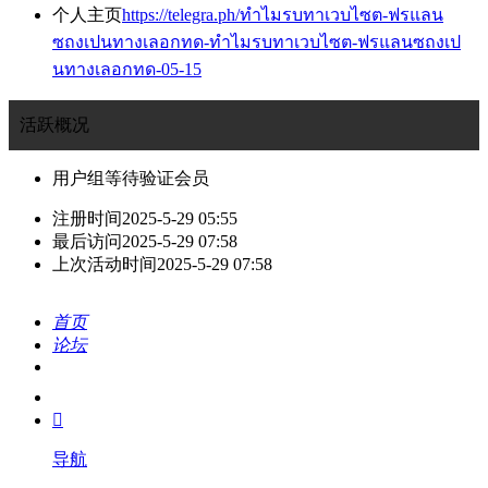
个人主页
https://telegra.ph/ทำไมรบทาเวบไซต-ฟรแลน
ซถงเปนทางเลอกทด-ทำไมรบทาเวบไซต-ฟรแลนซถงเป
นทางเลอกทด-05-15
活跃概况
用户组
等待验证会员
注册时间
2025-5-29 05:55
最后访问
2025-5-29 07:58
上次活动时间
2025-5-29 07:58
首页
论坛
搜索
我的

导航