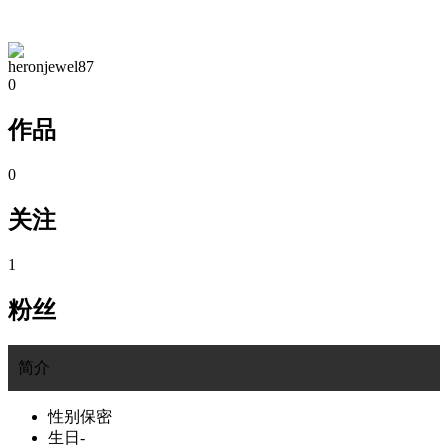
TA的空间
heronjewel87
0
作品
0
关注
1
粉丝
简介
性别
保密
生日
-