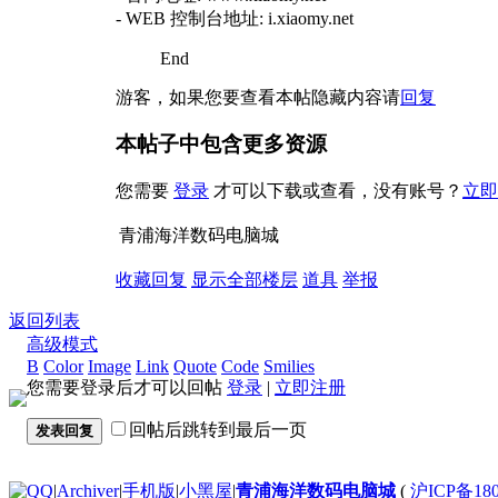
- WEB 控制台地址:
i.xiaomy.net
End
游客，如果您要查看本帖隐藏内容请
回复
本帖子中包含更多资源
您需要
登录
才可以下载或查看，没有账号？
立即
青浦海洋数码电脑城
收藏
回复
显示全部楼层
道具
举报
返回列表
高级模式
B
Color
Image
Link
Quote
Code
Smilies
您需要登录后才可以回帖
登录
|
立即注册
回帖后跳转到最后一页
发表回复
|
Archiver
|
手机版
|
小黑屋
|
青浦海洋数码电脑城
(
沪ICP备180