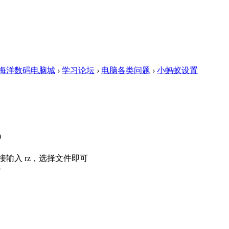
海洋数码电脑城
›
学习论坛
›
电脑各类问题
›
小蚂蚁设置
0
接输入 rz，选择文件即可
令