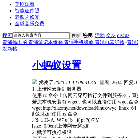
美剧观看
智能证件照
老照片修复
全球音乐免费
搜索
热搜:
活动
交友
discuz
搜索
青浦修电脑 青浦笔记本维修 青浦手机维修 青浦电器维修
»
青浦
发新帖
小蚂蚁设置
发表于 2020-11-14 08:31:46
|
查看: 2634
|
回复: 
1. 上传网云穿到服务器
使用 rz 命令上传网云穿可执行文件到服务器，直
若您本机安装有 wget，也可以直接使用 wget 命
wget
http://xiaomy.net/download/linux/wyc_linux_64
此处我们使用 rz 命令
, `$ |1 H- A. W7 u( b+ f( p: ?( \7 Y
[size=0.9em]上传网云穿.gif
2. 赋予可执行权限