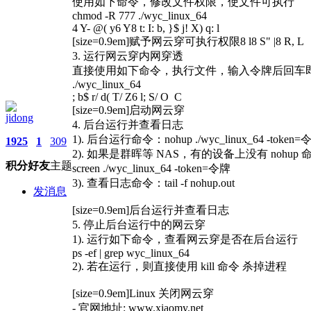
使用如下命令，修改文件权限，使文件可执行
chmod -R 777 ./wyc_linux_64
4 Y- @( y6 Y8 t: I: b, }$ j! X) q: l
[size=0.9em]赋予网云穿可执行权限
8 l8 S" |8 R, L
3. 运行网云穿内网穿透
直接使用如下命令，执行文件，输入令牌后回车
./wyc_linux_64
; b$ r/ d( T/ Z6 l; S/ O C
[size=0.9em]启动网云穿
jidong
4. 后台运行并查看日志
1). 后台运行命令：nohup ./wyc_linux_64 -token=
1925
1
309
2). 如果是群晖等 NAS，有的设备上没有 nohup
积分
好友
主题
screen ./wyc_linux_64 -token=令牌
3). 查看日志命令：tail -f nohup.out
发消息
[size=0.9em]后台运行并查看日志
5. 停止后台运行中的网云穿
1). 运行如下命令，查看网云穿是否在后台运行
ps -ef | grep wyc_linux_64
2). 若在运行，则直接使用 kill 命令 杀掉进程
[size=0.9em]Linux 关闭网云穿
- 官网地址:
www.xiaomy.net