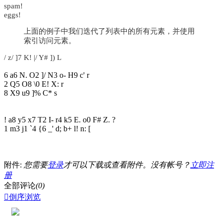
spam!
eggs!
上面的例子中我们迭代了列表中的所有元素，并使用
索引访问元素。
/ z/ ]7 K! |/ Y# ]) L
6 a6 N. O2 ]/ N3 o- H9 c' r
2 Q5 O8 \0 E! X: r
8 X9 u9 ]% C* s
! a8 y5 x7 T2 I- r4 k5 E. o0 F# Z. ?
1 m3 j1 `4 {6 _' d; b+ l! n: [
附件:
您需要
登录
才可以下载或查看附件。没有帐号？
立即注
册
全部评论
(0)

倒序浏览