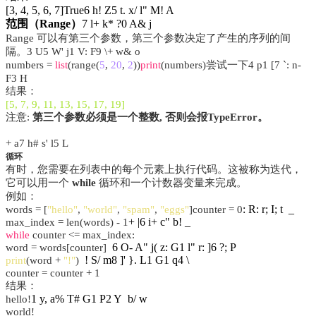
[3, 4, 5, 6, 7]True
6 h! Z5 t. x/ l" M! A
范围（Range）
7 l+ k* ?0 A& j
Range 可以有第三个参数，第三个参数决定了产生的序列的间
隔。
3 U5 W' j1 V: F9 \+ w& o
numbers =
list
(range(
5
,
20
,
2
))
print
(numbers)尝试一下
4 p1 [7 `: n-
F3 H
结果：
[5, 7, 9, 11, 13, 15, 17, 19]
注意:
第三个参数必须是一个整数, 否则会报TypeError。
+ a7 h# s' l5 L
循环
有时，您需要在列表中的每个元素上执行代码。这被称为迭代，
它可以用一个
while
循环和一个计数器变量来完成。
例如：
: R: r; I; t _
words = [
"hello"
,
"world"
,
"spam"
,
"eggs"
]
counter = 0
+ |6 i+ c" b! _
max_index = len(words) - 1
while
counter <= max_index:
6 O- A" j( z: G1 l" r: ]6 ?; P
word = words[counter]
! S/ m8 ]' }. L1 G1 q4 \
print
(word +
"!"
)
counter = counter + 1
结果：
1 y, a% T# G1 P2 Y b/ w
hello!
world!