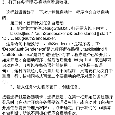
3、打开任务管理器-启动查看启动项。
这样就设置好了，下次计算机启动时，程序也会自动启动
的。
第二种：使用计划任务自启动
1、新建文本文件DebugStart.txt，打开写入以下内容：
tasklist|find /i “authSender.exe” && echo started || start “”
“D：\Debug\authSender.exe”。
这条语句不能换行， authSender.exe 是程序名， “D：
\Debug\authSender.exe”是此程序所在路径，tasklist|find /i
“authSender.exe”是判断进程是否存在，程序是否已经开启，
如未开启才会启动程序，然后改后缀名 .txt 为 .bat，双击即可
启动程序。（可以在每条语句前使用 ：： 来注释一条语
句），这种方法还可以批量启动不同程序，只需要在此文件中
重启一行，按相同格式写第二个要启动的程序对应的语句即
可。
2、进入任务计划程序窗口，创建任务。
接着选择触发器选项卡，选择新建，在第一栏开始任务处选择
登录时（启动时开始任务需要管理员权限）或启动时（启动时
开始任务需要管理员权限），点击确定。由于我们的 bat脚本
有做判断，所以不用担心程序会启动多次。