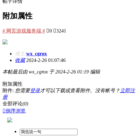
帖子详情
附加属性
# 网页游戏服务端 #

0

3241
楼主
wx_cgrox
收藏
2024-2-26 01:07:46
本帖最后由 wx_cgrox 于 2024-2-26 01:19 编辑
附加属性
附件:
您需要
登录
才可以下载或查看附件。没有帐号？
立即注
册
全部评论
(0)

倒序浏览