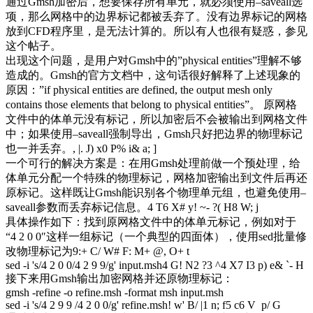
通过Gmsh加密后，想要保存所有单元，就必须使用–saveall选
项，那么网格中的边界标记都被丢弃了。没有边界标记的网格
放到CFD程序里，是无法计算的。所以有人也很有疑惑，参见
这个帖子。
出现这个问题，是用户对Gmsh中的”physical entities”理解不够
造成的。Gmsh的官方文档中，这句话很好解释了上述现象的
原因：”if physical entities are defined, the output mesh only
contains those elements that belong to physical entities”。 原网格
文件中的体单元没有标记，所以加密后不会被输出到网格文件
中；如果使用–saveall强制导出，Gmsh只好把边界的物理标记
也一并丢弃。
, |. J) x0 P% i& a; ]
一个可行的解决方案是：在用Gmsh处理前做一个预处理，给
体单元分配一个特殊的物理标记，网格加密输出到文件后再还
原标记。这样既让Gmsh能识别各个物理单元组，也避免使用–
saveall参数而丢弃标记信息。
4 T6 X# y! ~- ?( H8 W; j
具体操作如下：找到原网格文件中的体单元标记，例如对于
“4 2 0 0″这样一组标记（一个典型的四面体），使用sed批量修
改物理标记为9:
+ C/ W# F: M+ @, O+ t
sed -i 's/4 2 0 0/4 2 9 9/g' input.msh
4 G! N2 ?3 ^4 X7 I3 p) e& `- H
接下来用Gmsh输出加密网格并还原物理标记：
gmsh -refine -o refine.msh -format msh input.msh
sed -i 's/4 2 9 9 /4 2 0 0/g' refine.msh
! w' B/ |1 n; f5 c6 V p/ G