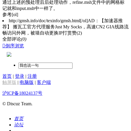
通过上述的预处理后后处理动作，refine.msh文件中的网格标
记就和input.msh中一样了。
参考[ol]
http://gmsh.info/doc/texinfo/gmsh.html[/ol]AD：【加速器推
荐】 搬瓦工官方代理服务Just My Socks，高速CN2 GIA线路流
畅访问外网，被墙自动更换IP
打赏
赞(2)
全部评论
(0)

倒序浏览
首页
|
登录
|
注册
触屏版
|
电脑版
|
客户端
沪ICP备18024137号
© Discuz Team.
首页
论坛