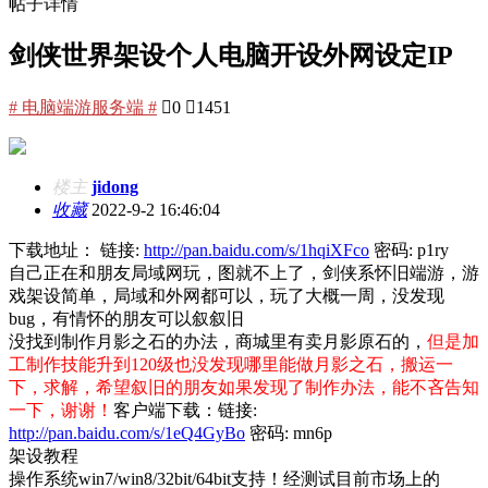
帖子详情
剑侠世界架设个人电脑开设外网设定IP
# 电脑端游服务端 #

0

1451
楼主
jidong
收藏
2022-9-2 16:46:04
下载地址： 链接:
http://pan.baidu.com/s/1hqiXFco
密码: p1ry
自己正在和朋友局域网玩，图就不上了，剑侠系怀旧端游，游
戏架设简单，局域和外网都可以，玩了大概一周，没发现
bug，有情怀的朋友可以叙叙旧
没找到制作月影之石的办法，商城里有卖月影原石的，
但是
加
工制作技能升到120级也没发现哪里能做月影之石，搬运一
下，求解，希望叙旧的朋友如果发现了制作办法，能不吝告知
一下
，谢谢！
客户端下载：
链接:
http://pan.baidu.com/s/1eQ4GyBo
密码: mn6p
架设教程
操作系统win7/win8/32bit/64bit
支持！经测试目前市场上的