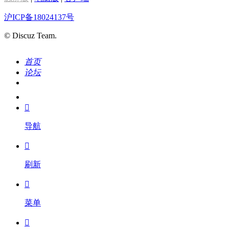
沪ICP备18024137号
© Discuz Team.
首页
论坛
搜索
我的

导航

刷新

菜单
