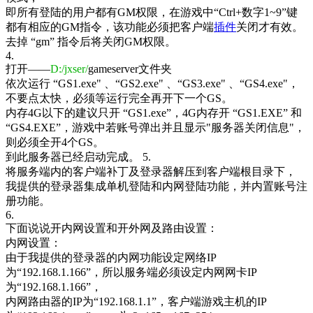
即所有登陆的用户都有GM权限，在游戏中“Ctrl+数字1~9”键
都有相应的GM指令，该功能必须把客户端
插件
关闭才有效。
去掉 “gm” 指令后将关闭GM权限。
4.
打开
——
D:/jxser/
gameserver文件夹
依次运行 “GS1.exe" 、
“GS2.exe" 、
“GS3.exe" 、
“GS4.exe"，
不要点太快，必须等运行完全再开下一个GS。
内存4G以下的建议只开 “GS1.exe”，4G内存开 “GS1.EXE” 和
“GS4.EXE”，游戏中若账号弹出并且显示"服务器关闭信息"，
则必须全开4个GS。
到此服务器已经启动完成。
5.
将服务端内的客户端补丁及登录器解压到客户端根目录下，
我提供的登录器集成单机登陆和内网登陆功能，并内置账号注
册功能。
6.
下面说说开内网设置和开外网及路由设置：
内网设置：
由于我提供的登录器的内网功能设定网络IP
为“192.168.1.166”，所以服务端必须设定内网网卡IP
为“192.168.1.166”，
内网路由器的IP为“192.168.1.1”，客户端游戏主机的IP