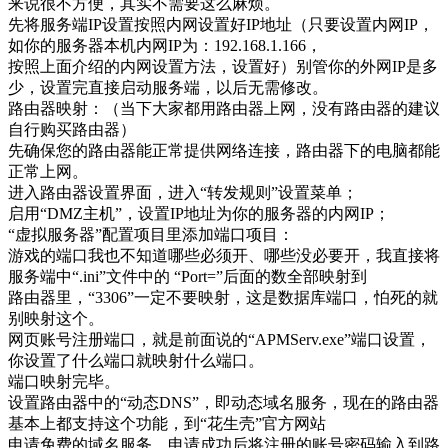
来说很不方便，其实不需要这么麻烦。
先将服务端IP设置按照内网设置好IP地址（只要设置内网IP，
如你的服务器本机内网IP为：192.168.1.166，
按照上面介绍的内网设置方法，设置好）别管你的外网IP是多
少，设置完直接启动服务端，以后无需修改。
路由器映射：（当下大家都用路由器上网，没有路由器的建议
自行购买路由器）
先确保您的路由器能正常提供网络连接，路由器下的电脑都能
正常上网。
进入路由器设置界面，进入“转发规则”设置菜单；
启用“DMZ主机”，设置IP地址为你的服务器的内网IP；
“虚拟服务器”配置项目里添加端口项目：
游戏的端口我也不知道哪些必须开、哪些没必要开，我直接将
服务端中“.ini”文件中的 “Port=”后面的数全部映射到
路由器里，“3306”一定不要映射，这是数据库端口，怕死的就
别映射这个。
网页账号注册端口，就是前面说的“
APMServ.exe”端口设置，
你设置了什么端口就映射什么端口。
端口映射完毕。
设置路由器中的“动态DNS”，即动态域名服务，现在的路由器
基本上都支持这个功能，到“花生壳”官方网站
申请免费的域名服务，申请成功后将注册的账号密码输入到路