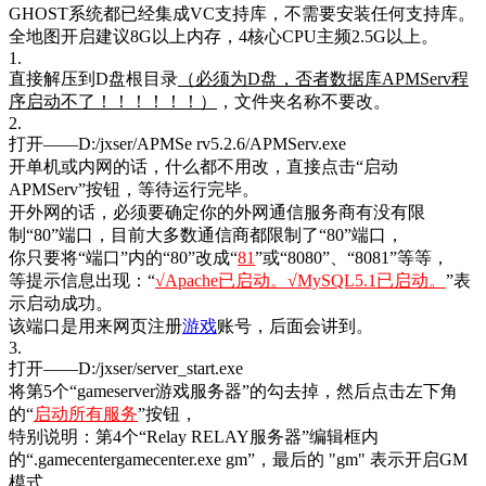
GHOST系统都已经集成VC支持库，不需要安装任何支持库。
全地图开启建议8G以上内存，4核心CPU主频2.5G以上。
1.
直接解压到D盘根目录
（必须为D盘，否者数据库APMServ程
序启动不了！！！！！！）
，文件夹名称不要改。
2.
打开——D:/jxser/APMSe rv5.2.6/APMServ.exe
开单机或内网的话，什么都不用改，直接点击“启动
APMServ”按钮，等待运行完毕。
开外网的话，必须要确定你的外网通信服务商有没有限
制“80”端口，目前大多数通信商都限制了“80”端口，
你只要将“端口”内的“80”改成“
81
”或“8080”、“8081”等等，
等提示信息出现：“
√Apache已启动。√MySQL5.1已启动。
”表
示启动成功。
该端口是用来网页注册
游戏
账号，后面会讲到。
3.
打开——
D:/jxser/
server_start.exe
将第5个“gameserver游戏服务器”的勾去掉，然后点击左下角
的“
启动所有服务
”按钮，
特别说明：第4个“Relay RELAY服务器”编辑框内
的“.gamecentergamecenter.exe gm”，最后的 "gm" 表示开启GM
模式，