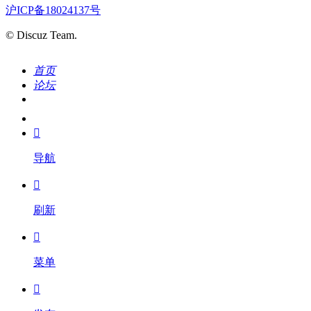
沪ICP备18024137号
© Discuz Team.
首页
论坛
搜索
我的

导航

刷新

菜单
