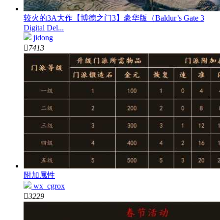
较火的3A大作【博德之门3】豪华版（Baldur’s Gate 3
Digital Del...
jidong

7413
附加属性
wx_cgrox

3229