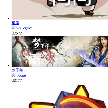
车牌
wx_cgrox

2572
梦千年
jidong

2177