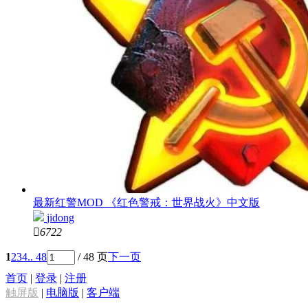
最新红警MOD 《红色警戒：世界战火》中文版
jidong

6722
1
2
3
4
.. 48
/ 48 页
下一页
首页
|
登录
|
注册
触屏版
|
电脑版
|
客户端