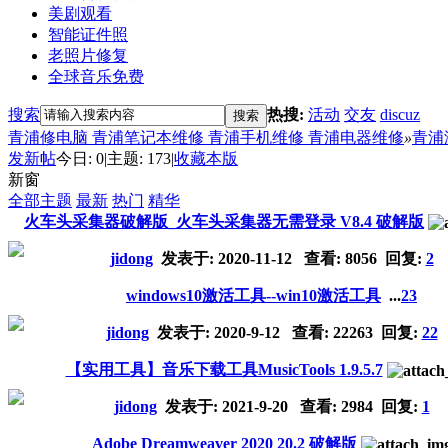
美剧观看
智能证件照
老照片修复
全球音乐免费
搜索
热搜:
活动
交友
discuz
搜索
青浦修电脑 青浦笔记本维修 青浦手机维修 青浦电器维修
»
青浦
发新帖
今日:
0
|
主题:
173
|
收藏本版
新窗
全部主题
最新
热门
精华
火车头采集器破解版_火车头采集器无需登录 V8.4 破解版
jidong
发表于:
2020-11-12
查看: 8056 回复:
2
windows10激活工具--win10激活工具
...
2
3
jidong
发表于:
2020-9-12
查看: 22263 回复:
22
【实用工具】音乐下载工具MusicTools 1.9.5.7
jidong
发表于:
2021-9-20
查看: 2984 回复:
1
Adobe Dreamweaver 2020 20.2 破解版