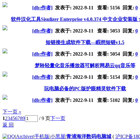
[db:作者]
发表于:
2022-9-11
查看: 5156 回复:
0
软件汉化工具Sisulizer Enterprise v4.0.374 中文企业安
[db:作者]
发表于:
2022-9-11
查看: 5053 回复:
0
短链接生成软件下载—睱想短链v1.5
[db:作者]
发表于:
2022-9-11
查看: 5054 回复:
0
梦聆轻量化音乐播放器可解析网易云qq音乐等
[db:作者]
发表于:
2022-9-11
查看: 5154 回复:
0
玩电脑必备的PC版护眼精灵软件下载
[db:作者]
发表于:
2022-9-11
查看: 5102 回复:
0
下一页 »
1
2
3
4
5
6
7
8
9
/ 9 页
下一页
返 回
|
Archiver
|
手机版
|
小黑屋
|
青浦海洋数码电脑城
(
沪ICP备180